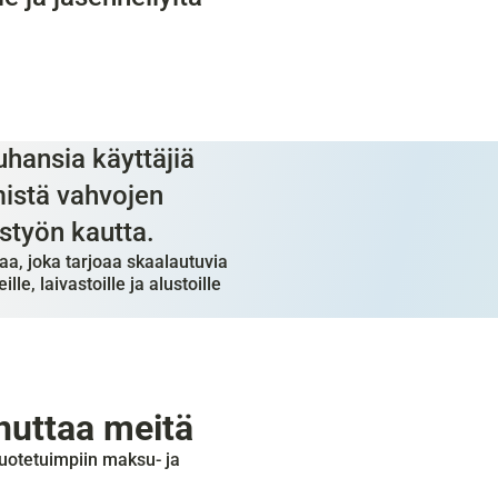
hansia käyttäjiä 
istä vahvojen 
styön kautta.
a, joka tarjoaa skaalautuvia 
e, laivastoille ja alustoille 
nuttaa meitä
otetuimpiin maksu- ja 