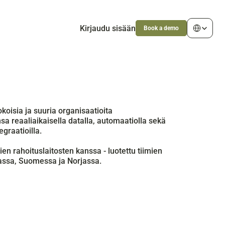
Select Langu
Kirjaudu sisään
Book a demo
oisia ja suuria organisaatioita 
 reaaliaikaisella datalla, automaatiolla sekä 
egraatioilla.
en rahoituslaitosten kanssa - luotettu tiimien 
assa, Suomessa ja Norjassa.