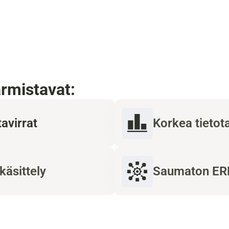
mistavat:
tavirrat
Korkea tietot
käsittely
Saumaton ERP