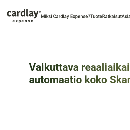
Miksi Cardlay Expense?
Tuote
Ratkaisut
Asi
expense
Vaikuttava reaaliaikai
automaatio koko Ska