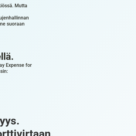
iössä. Mutta 
ujenhallinnan 
 ne suoraan 
llä.
y Expense for 
sin:
yys.
rttivirtaan.