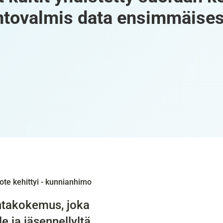
ntovalmis data ensimmäises
ote kehittyi - kunnianhimo 
intakokemus, joka 
e ja jäsennellyltä 