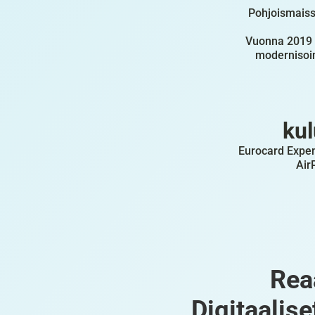
Pohjoismaissa
Vuonna 2019 E
modernisoim
kul
Eurocard Expen
Air
Rea
Digitaalise