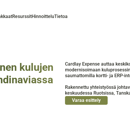
akkaat
Resurssit
Hinnoittelu
Tietoa
nen kulujen 
Cardlay Expense auttaa keskikok
modernisoimaan kuluprosessinsa
saumattomilla kortti- ja ERP-int
ndinaviassa
Rakennettu yhteistyössä johtavi
keskuudessa Ruotsissa, Tansk
Varaa esittely