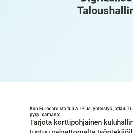
Taloushalli
Kun Eurocardista tuli AirPlus, yhteistyö jatkui. Tu
pysyi samana:
Tarjota korttipohjainen kuluhall
tuntuu vaivattomalta työntekijöill