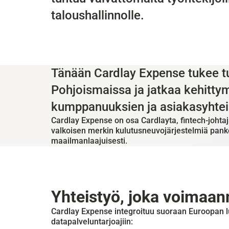
taloushallinnolle.
Tänään Cardlay Expense tukee tu
Pohjoismaissa ja jatkaa kehittym
kumppanuuksien ja asiakasyhtei
Cardlay Expense on osa Cardlayta, fintech-johtaja
valkoisen merkin kulutusneuvojärjestelmiä pankeill
maailmanlaajuisesti.
Yhteistyö, joka voimaan
Cardlay Expense integroituu suoraan Euroopan lu
datapalveluntarjoajiin: