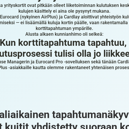
 yrityskortit ovat pitkään olleet liiketoiminnan kulutuksen kesk
kulujen käsittely ei aina ole pysynyt mukana.
urocard (nykyinen AirPlus) ja Cardlay aloittivat yhteistyön kul
iseksi — ei lisäämällä kuluja kortin päälle, vaan rakentamalla
korttitapahtuman ympärille.
Alusta alkaen kunnianhimo oli selkeä:
Kun korttitapahtuma tapahtuu, 
utusprosessi tulisi olla jo liikkee
se Managerin ja Eurocard Pro -sovelluksen sekä tänään Cardla
Plus -asiakkaille kautta olemme rakentaneet yhtenäisen proses
aliaikainen tapahtumanäkyv
t kuitit yhdistetty suoraan ko