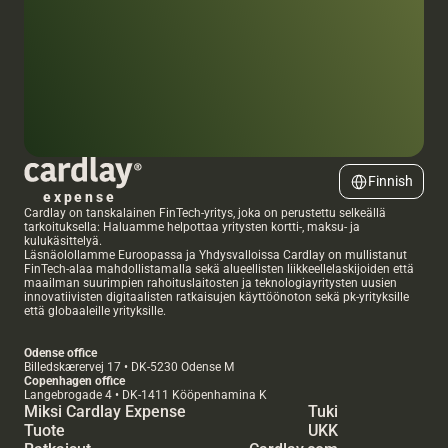
Select Language
Finnish
expense
Cardlay on tanskalainen FinTech-yritys, joka on perustettu selkeällä 
tarkoituksella: Haluamme helpottaa yritysten kortti-, maksu- ja 
kulukäsittelyä.
Läsnäolollamme Euroopassa ja Yhdysvalloissa Cardlay on mullistanut 
FinTech-alaa mahdollistamalla sekä alueellisten liikkeellelaskijoiden että 
maailman suurimpien rahoituslaitosten ja teknologiayritysten uusien 
innovatiivisten digitaalisten ratkaisujen käyttöönoton sekä pk-yrityksille 
että globaaleille yrityksille.
Odense office 
Billedskærervej 17 • DK-5230 Odense M
Copenhagen office 
Langebrogade 4 • DK-1411 Kööpenhamina K
Miksi Cardlay Expense
Tuki
Tuote
UKK