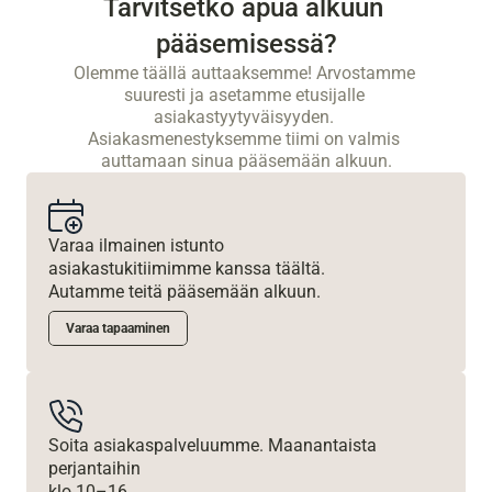
Tarvitsetko apua alkuun 
pääsemisessä?
Olemme täällä auttaaksemme! Arvostamme 
suuresti ja asetamme etusijalle 
asiakastyytyväisyyden. 
Asiakasmenestyksemme tiimi on valmis 
auttamaan sinua pääsemään alkuun.
Varaa ilmainen istunto 
asiakastukitiimimme kanssa täältä. 
Autamme teitä pääsemään alkuun. 
Varaa tapaaminen
Soita asiakaspalveluumme. Maanantaista 
perjantaihin 
klo 10–16 