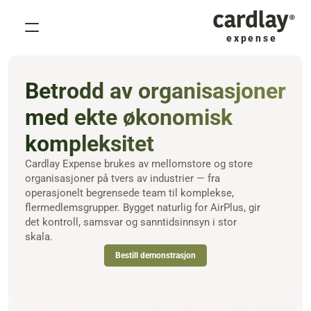
expense
Hvorfor Cardlay Expense
Produkt
Betrodd av organisasjoner 
Løsninger
med ekte økonomisk 
Kunder
kompleksitet
Ressurser
Cardlay Expense brukes av mellomstore og store 
Priser
organisasjoner på tvers av industrier — fra 
operasjonelt begrensede team til komplekse, 
Om
flermedlemsgrupper. Bygget naturlig for AirPlus, gir 
det kontroll, samsvar og sanntidsinnsyn i stor 
Select Language
Bestill demonstrasjon
skala.
Book a demo
Bestill demonstrasjon