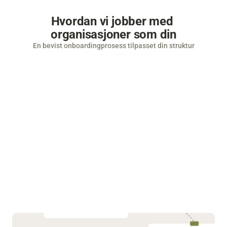
Hvordan vi jobber med 
organisasjoner som din
En bevist onboardingprosess tilpasset din struktur
01
Kickoff og avgrensning
Vi er enige om mål, prosesser, integrasjoner og 
organisasjonsstruktur.
02
Konfigurasjon
03
Integrasjon oppsett
04
Treningsøkter
05
Gå live