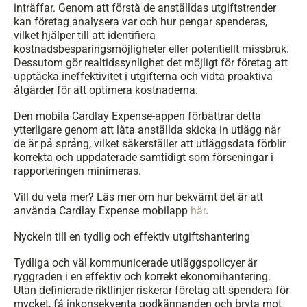
inträffar. Genom att förstå de anställdas utgiftstrender 
kan företag analysera var och hur pengar spenderas, 
vilket hjälper till att identifiera 
kostnadsbesparingsmöjligheter eller potentiellt missbruk. 
Dessutom gör realtidssynlighet det möjligt för företag att 
upptäcka ineffektivitet i utgifterna och vidta proaktiva 
åtgärder för att optimera kostnaderna. 
Den mobila Cardlay Expense-appen förbättrar detta 
ytterligare genom att låta anställda skicka in utlägg när 
de är på språng, vilket säkerställer att utläggsdata förblir 
korrekta och uppdaterade samtidigt som förseningar i 
rapporteringen minimeras.
Vill du veta mer? Läs mer om hur bekvämt det är att 
använda Cardlay Expense mobilapp 
här
.
Nyckeln till en tydlig och effektiv utgiftshantering
Tydliga och väl kommunicerade utläggspolicyer är 
ryggraden i en effektiv och korrekt ekonomihantering. 
Utan definierade riktlinjer riskerar företag att spendera för 
mycket, få inkonsekventa godkännanden och bryta mot 