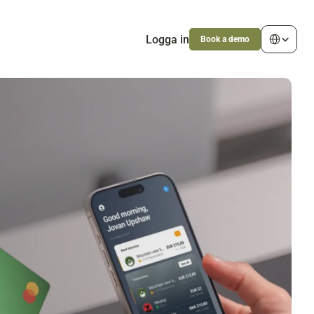
Select Langu
Logga in
Book a demo