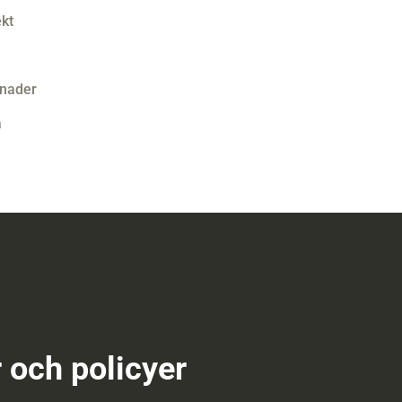
kt
tnader
a
r och policyer