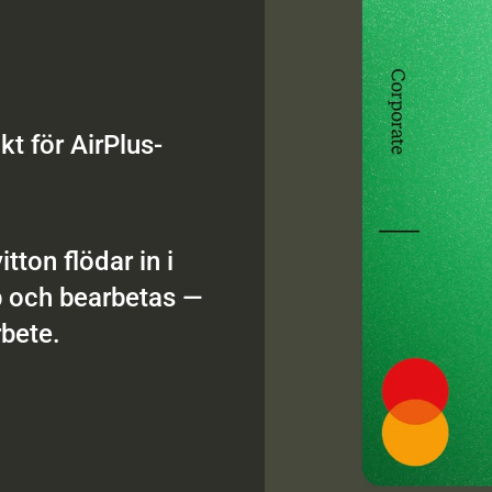
kt för AirPlus-
ton flödar in i 
p och bearbetas — 
rbete.