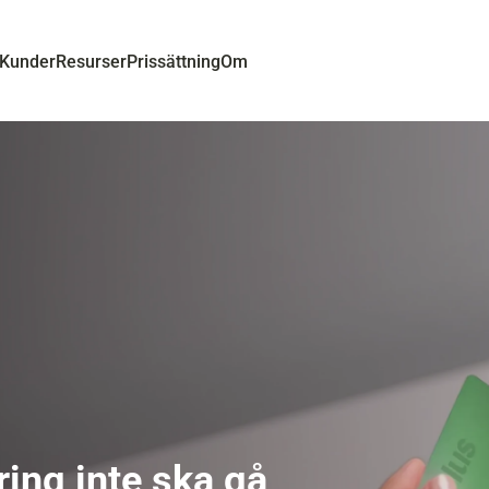
Kunder
Resurser
Prissättning
Om
ing inte ska gå 